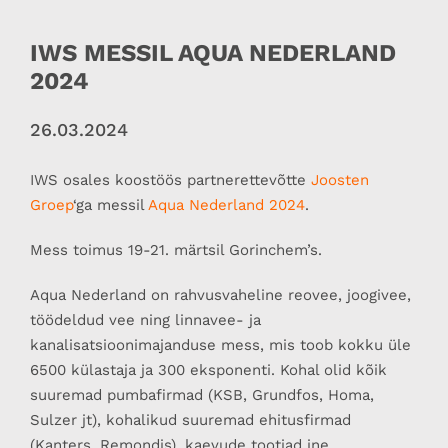
IWS MESSIL AQUA NEDERLAND
2024
26.03.2024
IWS osales koostöös partnerettevõtte
Joosten
Groep
‘ga messil
Aqua Nederland 2024
.
Mess toimus 19-21. märtsil Gorinchem’s.
Aqua Nederland on rahvusvaheline reovee, joogivee,
töödeldud vee ning linnavee- ja
kanalisatsioonimajanduse mess, mis toob kokku üle
6500 külastaja ja 300 eksponenti. Kohal olid kõik
suuremad pumbafirmad (KSB, Grundfos, Homa,
Sulzer jt), kohalikud suuremad ehitusfirmad
(Kanters, Remondis), kaevude tootjad jne